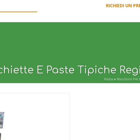
RICHIEDI UN P
NE PER LA PASTA
LINEE DI PRODUZIONE
USATO GARANTITO
hiette E Paste Tipiche Reg
Home
»
Macchine Per 