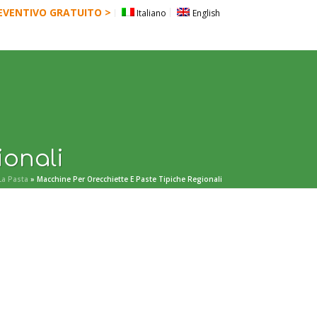
REVENTIVO GRATUITO >
Italiano
English
SCARICA CATALOGO
BLOG
CONTATTI
ionali
La Pasta
»
Macchine Per Orecchiette E Paste Tipiche Regionali