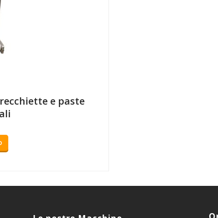
ecchiette e paste
ali
O
O