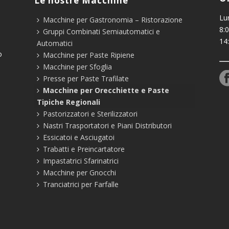
Le nostre Macchine
Lu
Macchine per Gastronomia – Ristorazione
8:0
Gruppi Combinati Semiautomatici e
14
Automatici
o
Macchine per Paste Ripiene
Macchine per Sfoglia
Presse per Paste Trafilate
Macchine per Orecchiette e Paste
Tipiche Regionali
Pastorizzatori e Sterilizzatori
Nastri Trasportatori e Piani Distributori
Essicatoi e Asciugatoi
Trabatti e Preincartatore
Impastatrici Sfarinatrici
Macchine per Gnocchi
Tranciatrici per Farfalle